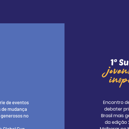
Encontro de
ie de eventos
debater pr
es de mudança
Brasil mais 
e generosos no
da edição 
Melhorar no M
k Global Cup