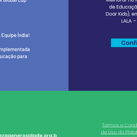
de Educação
Doar Kids), 
LALA –
 Equipe Índia!
Conf
e implementada
ducação para
Termos e Cond
de Uso da Plat
ezagenerosidade.org.b