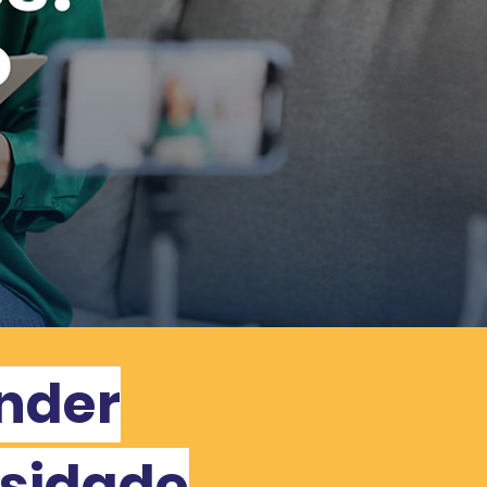
ender
osidade