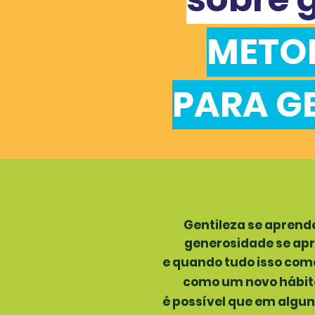
METO
PARA G
Gentileza se aprend
generosidade se ap
e quando tudo isso com
como um novo hábito
é possível que em algu