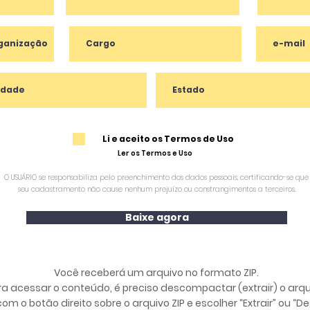
Li e aceito os Termos de Uso
Ler os Termos e Uso
O USUÁRIO se responsabiliza pelo preenchimento dos dados pessoais, certificando-se que
seu cadastramento não cause nenhum prejuízo ou constrangimentos a terceiros.
Baixe agora
Você receberá um arquivo no formato ZIP.
ra acessar o conteúdo, é preciso descompactar (extrair) o arqu
com o botão direito sobre o arquivo ZIP e escolher “Extrair” ou “