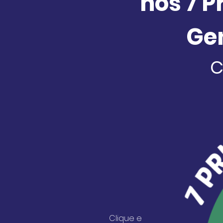
nos 7 P
Gen
C
Clique e