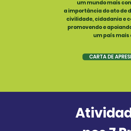
um mundo mais cons
a importância do ato de 
civilidade, cidadania e c
promovendo e apoiando
um país mais 
CARTA DE APRE
Ativida