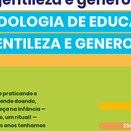
DOLOGIA DE EDU
ENTILEZA E GENER
e praticando e
rende doando,
eça na infância —
, um ritual! —
ns anos tenhamos
ES