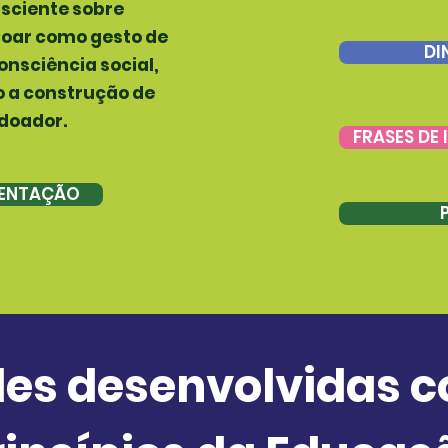
ciente sobre
doar como gesto de
DI
onsciência social,
 a construção de
doador.
FRASES DE
SENTAÇÃO
des desenvolvidas 