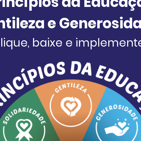
rincípios da Educaç
tileza e Generosida
lique, baixe e implement