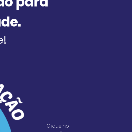
ão para
de.
e!
Clique no