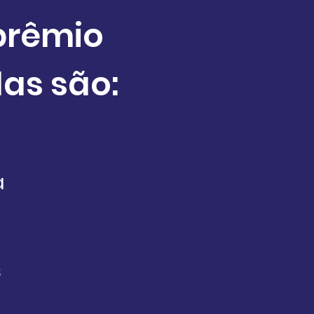
prêmio
las são:
a
s