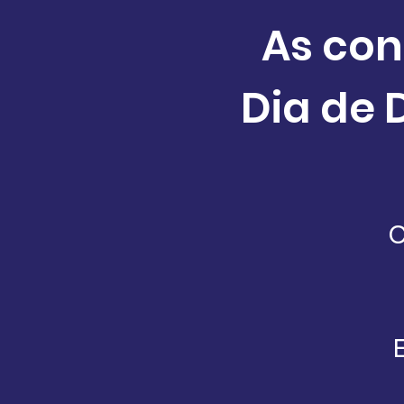
As co
Dia de 
C